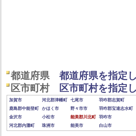
都道府県
都道府県を指定し
区市町村
区市町村を指定し
加賀市
河北郡津幡町
七尾市
羽咋郡志賀町
鹿島郡中能登町
かほく市
野々市市
羽咋郡宝達志水町
金沢市
小松市
能美郡川北町
羽咋市
河北郡内灘町
珠洲市
能美市
白山市