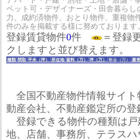
アパート・戸建・別荘・土地・店舗・
ペット可・デザイナーズ・田舎暮らし
力、成約済物件、おとり物件、重複物
件のみを掲載する様に努めております
登録賃貸物件
0
件
＝登録
クしますと並び替えます。
種類
間取
平米（坪）
所在地
賃料（万）
坪（万）
敷金（万）
最寄
全国不動産物件情報サイト
動産会社、不動産鑑定所の登
登録できる物件の種類は戸
地、店舗、事務所、テラスハ