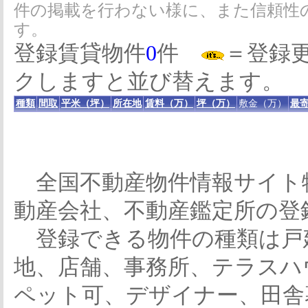
件の掲載を行わない様に、また信頼性
す。
登録賃貸物件
0
件
＝登録
クしますと並び替えます。
種類
間取
平米（坪）
所在地
賃料（万）
坪（万）
敷金（万）
最寄
全国不動産物件情報サイト
動産会社、不動産鑑定所の登
登録できる物件の種類は戸
地、店舗、事務所、テラスハ
ペット可、デザイナー、田舎