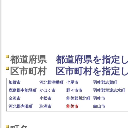
都道府県
都道府県を指定し
区市町村
区市町村を指定し
加賀市
河北郡津幡町
七尾市
羽咋郡志賀町
鹿島郡中能登町
かほく市
野々市市
羽咋郡宝達志水町
金沢市
小松市
能美郡川北町
羽咋市
河北郡内灘町
珠洲市
能美市
白山市