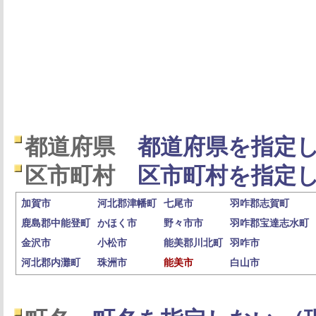
都道府県
都道府県を指定し
区市町村
区市町村を指定し
加賀市
河北郡津幡町
七尾市
羽咋郡志賀町
鹿島郡中能登町
かほく市
野々市市
羽咋郡宝達志水町
金沢市
小松市
能美郡川北町
羽咋市
河北郡内灘町
珠洲市
能美市
白山市