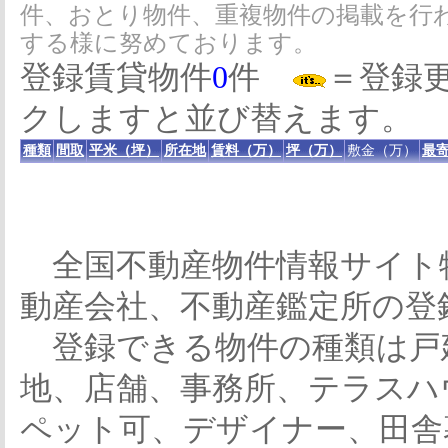
件、おとり物件、重複物件の掲載を行
する様に努めております。
登録賃貸物件
0
件
＝登録
クしますと並び替えます。
種類
間取
平米（坪）
所在地
賃料（万）
坪（万）
敷金（万）
最寄
全国不動産物件情報サイト
動産会社、不動産鑑定所の登
登録できる物件の種類は戸
地、店舗、事務所、テラスハ
ペット可、デザイナー、田舎