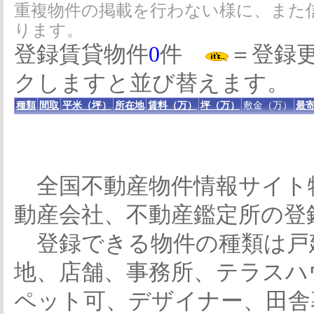
重複物件の掲載を行わない様に、また
ります。
登録賃貸物件
0
件
＝登録
クしますと並び替えます。
種類
間取
平米（坪）
所在地
賃料（万）
坪（万）
敷金（万）
最寄
全国不動産物件情報サイト
動産会社、不動産鑑定所の登
登録できる物件の種類は戸
地、店舗、事務所、テラスハ
ペット可、デザイナー、田舎