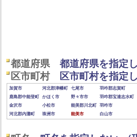
都道府県
都道府県を指定し
区市町村
区市町村を指定し
加賀市
河北郡津幡町
七尾市
羽咋郡志賀町
鹿島郡中能登町
かほく市
野々市市
羽咋郡宝達志水町
金沢市
小松市
能美郡川北町
羽咋市
河北郡内灘町
珠洲市
能美市
白山市