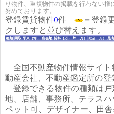
り物件、重複物件の掲載を行わない様
努めております。
登録賃貸物件
0
件
＝登録
クしますと並び替えます。
種類
間取
平米（坪）
所在地
賃料（万）
坪（万）
敷金（万）
最寄
全国不動産物件情報サイト
動産会社、不動産鑑定所の登
登録できる物件の種類は戸
地、店舗、事務所、テラスハ
ペット可、デザイナー、田舎