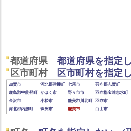
都道府県
都道府県を指定し
区市町村
区市町村を指定し
加賀市
河北郡津幡町
七尾市
羽咋郡志賀町
鹿島郡中能登町
かほく市
野々市市
羽咋郡宝達志水町
金沢市
小松市
能美郡川北町
羽咋市
河北郡内灘町
珠洲市
能美市
白山市