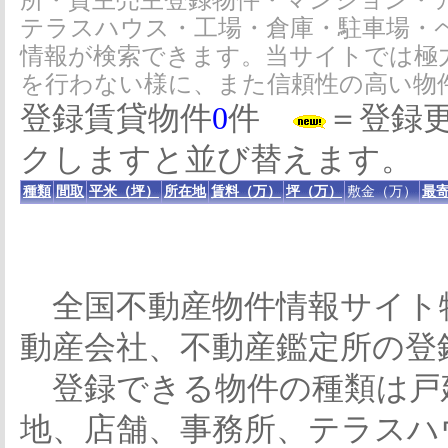
所・貸主売主登録物件・マンション・
テラスハウス・工場・倉庫・駐車場・
情報が検索できます。当サイトでは極
を行わない様に、また信頼性の高い物
登録賃貸物件
0
件
＝登録
クしますと並び替えます。
種類
間取
平米（坪）
所在地
賃料（万）
坪（万）
敷金（万）
最寄
全国不動産物件情報サイト
動産会社、不動産鑑定所の登
登録できる物件の種類は戸
地、店舗、事務所、テラスハ