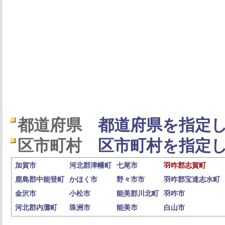
都道府県
都道府県を指定し
区市町村
区市町村を指定し
加賀市
河北郡津幡町
七尾市
羽咋郡志賀町
鹿島郡中能登町
かほく市
野々市市
羽咋郡宝達志水町
金沢市
小松市
能美郡川北町
羽咋市
河北郡内灘町
珠洲市
能美市
白山市