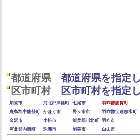
都道府県
都道府県を指定し
区市町村
区市町村を指定し
加賀市
河北郡津幡町
七尾市
羽咋郡志賀町
鹿島郡中能登町
かほく市
野々市市
羽咋郡宝達志水町
金沢市
小松市
能美郡川北町
羽咋市
河北郡内灘町
珠洲市
能美市
白山市