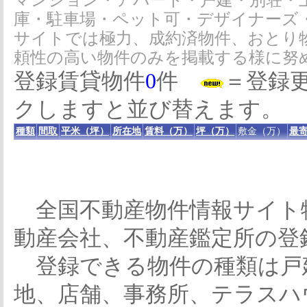
マンション・アパート・戸建・別荘・
庫・駐車場・ペット可・デザイナーズ
サイトでは極力、成約済物件、おとり
頼性の高い物件のみを掲載する様に努
登録賃貸物件
0
件
＝登録
クしますと並び替えます。
種類
間取
平米（坪）
所在地
賃料（万）
坪（万）
敷金（万）
最寄
全国不動産物件情報サイト
動産会社、不動産鑑定所の登
登録できる物件の種類は戸
地、店舗、事務所、テラスハ