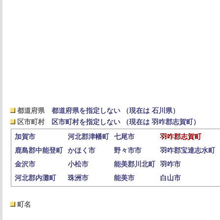
都道府県
都道府県を指定しない （現在は 石川県）
区市町村
区市町村を指定しない （現在は 羽咋郡志賀町）
加賀市
河北郡津幡町
七尾市
羽咋郡志賀町
鹿島郡中能登町
かほく市
野々市市
羽咋郡宝達志水町
金沢市
小松市
能美郡川北町
羽咋市
河北郡内灘町
珠洲市
能美市
白山市
町名