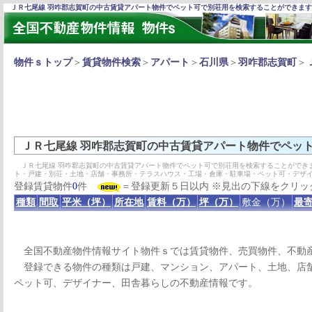
ＪＲ七尾線 羽咋郡志賀町の中古賃貸アパート物件でペット可で別荘用を検索することができま
物件ｓトップ
＞
賃貸物件検索
＞
アパート
＞
石川県
＞
羽咋郡志賀町
＞
ＪＲ七尾線 羽咋郡志賀町の中古賃貸アパート物件でペッ
ＪＲ七尾線 羽咋郡志賀町の中古賃貸アパート物件でペット可で別荘用を検索することができ
ト・戸建・別荘・土地・店舗・事務所・テラスハウス・工場・倉庫・駐車場・ペット可・デザ
登録賃貸物件
0
件
＝登録更新５日以内 ※見出の下線をクリッ
種類
間取
平米（坪）
所在地
賃料（万）
坪（万）
敷金（万）
最寄
全国不動産物件情報サイト物件ｓでは賃貸物件、売買物件、不動
登録できる物件の種類は戸建、マンション、アパート、土地、店舗
ペット可、デザイナー、田舎暮らしの不動産情報です。