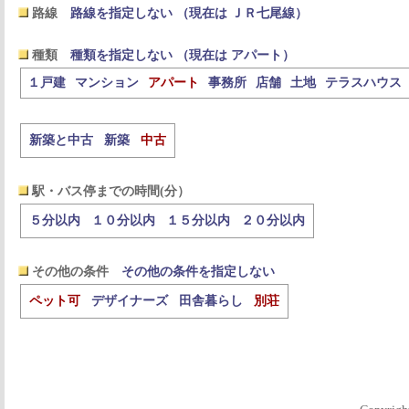
路線
路線を指定しない （現在は ＪＲ七尾線）
種類
種類を指定しない （現在は アパート）
１戸建
マンション
アパート
事務所
店舗
土地
テラスハウス
新築と中古
新築
中古
駅・バス停までの時間(分）
５分以内
１０分以内
１５分以内
２０分以内
その他の条件
その他の条件を指定しない
ペット可
デザイナーズ
田舎暮らし
別荘