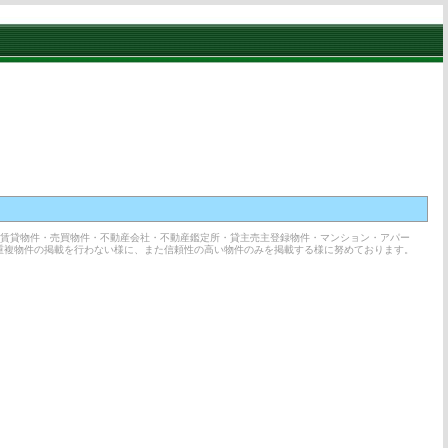
の賃貸物件・売買物件・不動産会社・不動産鑑定所・貸主売主登録物件・マンション・アパー
重複物件の掲載を行わない様に、また信頼性の高い物件のみを掲載する様に努めております。