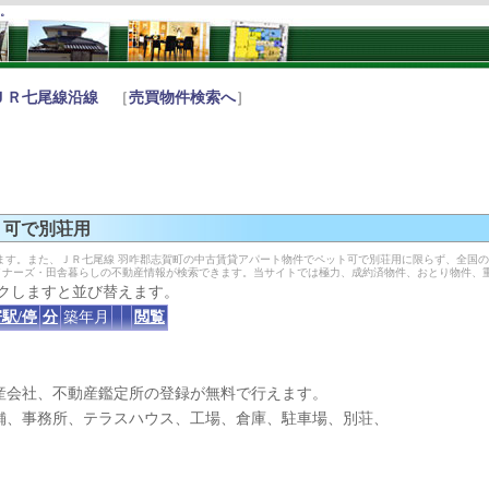
す。
ＪＲ七尾線沿線
［
売買物件検索へ
］
ト可で別荘用
ます。また、ＪＲ七尾線 羽咋郡志賀町の中古賃貸アパート物件でペット可で別荘用に限らず、全国
イナーズ・田舎暮らしの不動産情報が検索できます。当サイトでは極力、成約済物件、おとり物件、
クしますと並び替えます。
駅/停
分
築年月
閲覧
産会社、不動産鑑定所の登録が無料で行えます。
、事務所、テラスハウス、工場、倉庫、駐車場、別荘、