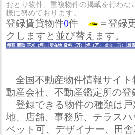
おとり物件、重複物件の掲載を行わな
様に努めております。
登録賃貸物件
0
件
＝登録
クしますと並び替えます。
種類
間取
平米（坪）
所在地
賃料（万）
坪（万）
敷金（万）
最寄
全国不動産物件情報サイト
動産会社、不動産鑑定所の登
登録できる物件の種類は戸
地、店舗、事務所、テラスハ
ペット可、デザイナー、田舎