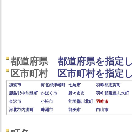
都道府県
都道府県を指定し
区市町村
区市町村を指定し
加賀市
河北郡津幡町
七尾市
羽咋郡志賀町
鹿島郡中能登町
かほく市
野々市市
羽咋郡宝達志水町
金沢市
小松市
能美郡川北町
羽咋市
河北郡内灘町
珠洲市
能美市
白山市