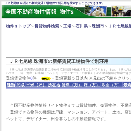
ＪＲ七尾線 珠洲市の新築賃貸工場物件で別荘用を検索することができます。
物件ｓトップ
＞
賃貸物件検索
＞
工場
＞
石川県
＞
珠洲市
＞
ＪＲ七尾線
ＪＲ七尾線 珠洲市の新築賃貸工場物件で別荘用
ＪＲ七尾線 珠洲市の新築賃貸工場物件で別荘用を検索することができます。また、ＪＲ七尾
ハウス・工場・倉庫・駐車場・ペット可・デザイナーズ・田舎暮らしの不動産情報が検索でき
登録賃貸物件
0
件
＝登録更新５日以内 ※見出の下線をクリッ
種類
間取
平米（坪）
所在地
賃料（万）
坪（万）
敷金（万）
最寄
全国不動産物件情報サイト物件ｓでは賃貸物件、売買物件、不動
登録できる物件の種類は戸建、マンション、アパート、土地、店舗
ペット可、デザイナー、田舎暮らしの不動産情報です。