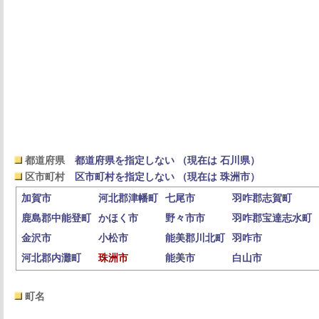
都道府県
都道府県を指定しない （現在は 石川県）
区市町村
区市町村を指定しない （現在は 珠洲市）
加賀市
河北郡津幡町
七尾市
羽咋郡志賀町
鹿島郡中能登町
かほく市
野々市市
羽咋郡宝達志水町
金沢市
小松市
能美郡川北町
羽咋市
河北郡内灘町
珠洲市
能美市
白山市
町名