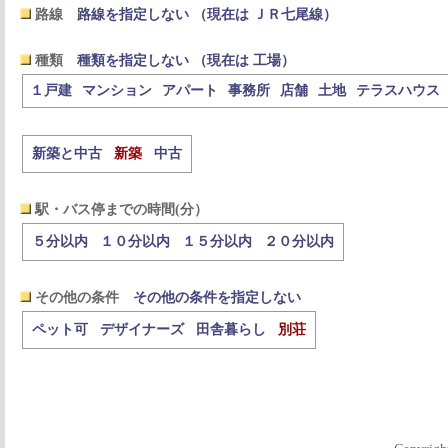
路線
路線を指定しない （現在は ＪＲ七尾線）
種類
種類を指定しない （現在は 工場）
１戸建
マンション
アパート
事務所
店舗
土地
テラスハウス
新築と中古
新築
中古
駅・バス停までの時間(分）
５分以内
１０分以内
１５分以内
２０分以内
その他の条件
その他の条件を指定しない
ペット可
デザイナーズ
田舎暮らし
別荘