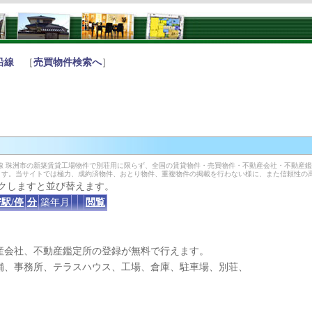
沿線
［
売買物件検索へ
］
線 珠洲市の新築賃貸工場物件で別荘用に限らず、全国の賃貸物件・売買物件・不動産会社・不動産
ます。当サイトでは極力、成約済物件、おとり物件、重複物件の掲載を行わない様に、また信頼性の
クしますと並び替えます。
駅/停
分
築年月
閲覧
産会社、不動産鑑定所の登録が無料で行えます。
、事務所、テラスハウス、工場、倉庫、駐車場、別荘、