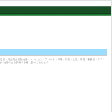
鑑定所・貸主売主登録物件・マンション・アパート・戸建・別荘・土地・店舗・事務所・テラス
高い物件のみを掲載する様に努めております。