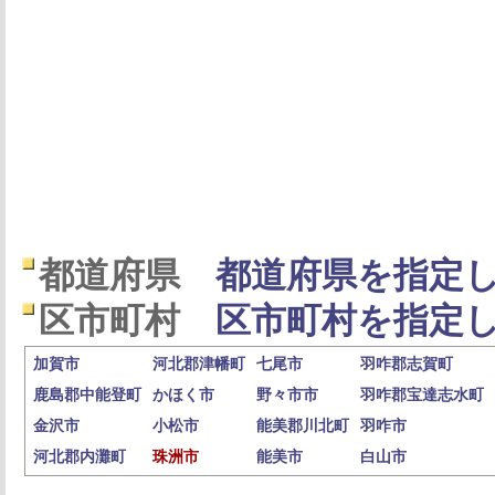
都道府県
都道府県を指定し
区市町村
区市町村を指定し
加賀市
河北郡津幡町
七尾市
羽咋郡志賀町
鹿島郡中能登町
かほく市
野々市市
羽咋郡宝達志水町
金沢市
小松市
能美郡川北町
羽咋市
河北郡内灘町
珠洲市
能美市
白山市