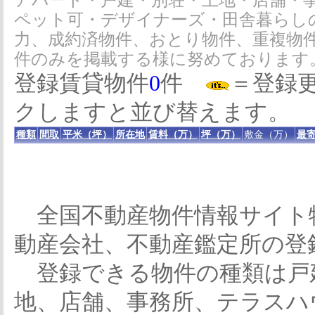
アパート・戸建・別荘・土地・店舗・
ペット可・デザイナーズ・田舎暮らし
力、成約済物件、おとり物件、重複物
件のみを掲載する様に努めております
登録賃貸物件
0
件
＝登録
クしますと並び替えます。
種類
間取
平米（坪）
所在地
賃料（万）
坪（万）
敷金（万）
最寄
全国不動産物件情報サイト
動産会社、不動産鑑定所の登
登録できる物件の種類は戸
地、店舗、事務所、テラスハ