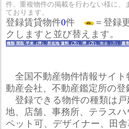
件、重複物件の掲載を行わない様に、
ております。
登録賃貸物件
0
件
＝登録
クしますと並び替えます。
種類
間取
平米（坪）
所在地
賃料（万）
坪（万）
敷金（万）
最寄
全国不動産物件情報サイト
動産会社、不動産鑑定所の登
登録できる物件の種類は戸
地、店舗、事務所、テラスハ
ペット可、デザイナー、田舎