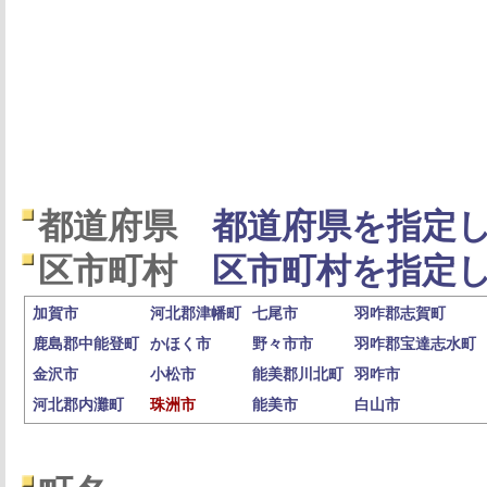
都道府県
都道府県を指定し
区市町村
区市町村を指定し
加賀市
河北郡津幡町
七尾市
羽咋郡志賀町
鹿島郡中能登町
かほく市
野々市市
羽咋郡宝達志水町
金沢市
小松市
能美郡川北町
羽咋市
河北郡内灘町
珠洲市
能美市
白山市