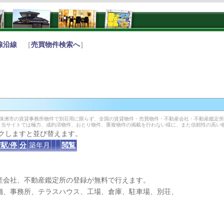
線沿線
［
売買物件検索へ
］
 珠洲市の賃貸事務所物件で別荘用に限らず、全国の賃貸物件・売買物件・不動産会社・不動産鑑定
。当サイトでは極力、成約済物件、おとり物件、重複物件の掲載を行わない様に、また信頼性の高い
クしますと並び替えます。
駅/停
分
築年月
閲覧
産会社、不動産鑑定所の登録が無料で行えます。
、事務所、テラスハウス、工場、倉庫、駐車場、別荘、