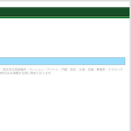
所・貸主売主登録物件・マンション・アパート・戸建・別荘・土地・店舗・事務所・テラスハウ
物件のみを掲載する様に努めております。