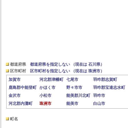
都道府県
都道府県を指定しない （現在は 石川県）
区市町村
区市町村を指定しない （現在は 珠洲市）
加賀市
河北郡津幡町
七尾市
羽咋郡志賀町
鹿島郡中能登町
かほく市
野々市市
羽咋郡宝達志水町
金沢市
小松市
能美郡川北町
羽咋市
河北郡内灘町
珠洲市
能美市
白山市
町名