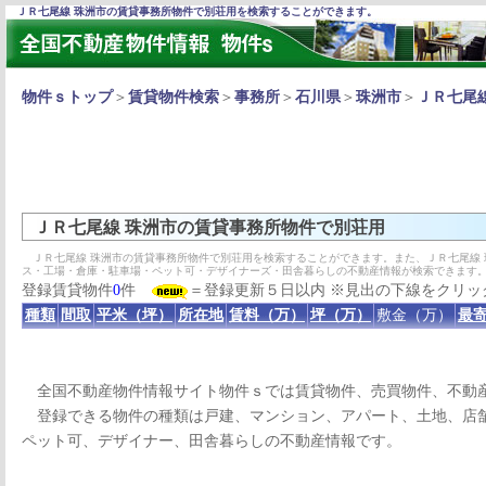
ＪＲ七尾線 珠洲市の賃貸事務所物件で別荘用を検索することができます。
物件ｓトップ
＞
賃貸物件検索
＞
事務所
＞
石川県
＞
珠洲市
＞
ＪＲ七尾
ＪＲ七尾線 珠洲市の賃貸事務所物件で別荘用
ＪＲ七尾線 珠洲市の賃貸事務所物件で別荘用を検索することができます。また、ＪＲ七尾線
ス・工場・倉庫・駐車場・ペット可・デザイナーズ・田舎暮らしの不動産情報が検索できます
登録賃貸物件
0
件
＝登録更新５日以内 ※見出の下線をクリッ
種類
間取
平米（坪）
所在地
賃料（万）
坪（万）
敷金（万）
最寄
全国不動産物件情報サイト物件ｓでは賃貸物件、売買物件、不動
登録できる物件の種類は戸建、マンション、アパート、土地、店舗
ペット可、デザイナー、田舎暮らしの不動産情報です。