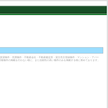
の賃貸物件・売買物件・不動産会社・不動産鑑定所・貸主売主登録物件・マンション・アパー
重複物件の掲載を行わない様に、また信頼性の高い物件のみを掲載する様に努めております。