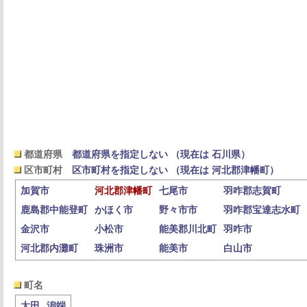
都道府県
都道府県を指定しない （現在は 石川県）
区市町村
区市町村を指定しない （現在は 河北郡津幡町）
加賀市
河北郡津幡町
七尾市
羽咋郡志賀町
鹿島郡中能登町
かほく市
野々市市
羽咋郡宝達志水町
金沢市
小松市
能美郡川北町
羽咋市
河北郡内灘町
珠洲市
能美市
白山市
町名
太田
潟端