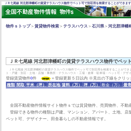
ＪＲ七尾線 河北郡津幡町の賃貸テラスハウス物件でペット可で別荘用を検索することができま
物件ｓトップ
＞
賃貸物件検索
＞
テラスハウス
＞
石川県
＞
河北郡津幡
ＪＲ七尾線 河北郡津幡町の賃貸テラスハウス物件でペッ
ＪＲ七尾線 河北郡津幡町の賃貸テラスハウス物件でペット可で別荘用を検索することができ
ト・戸建・別荘・土地・店舗・事務所・テラスハウス・工場・倉庫・駐車場・ペット可・デザ
登録賃貸物件
0
件
＝登録更新５日以内 ※見出の下線をクリッ
種類
間取
平米（坪）
所在地
賃料（万）
坪（万）
敷金（万）
最寄
全国不動産物件情報サイト物件ｓでは賃貸物件、売買物件、不動
登録できる物件の種類は戸建、マンション、アパート、土地、店舗
ペット可、デザイナー、田舎暮らしの不動産情報です。