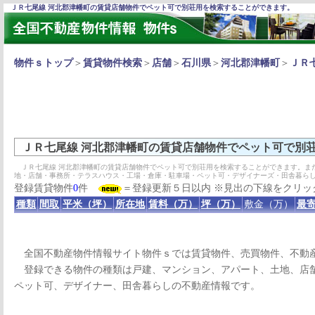
ＪＲ七尾線 河北郡津幡町の賃貸店舗物件でペット可で別荘用を検索することができます。
物件ｓトップ
＞
賃貸物件検索
＞
店舗
＞
石川県
＞
河北郡津幡町
＞
ＪＲ
ＪＲ七尾線 河北郡津幡町の賃貸店舗物件でペット可で別
ＪＲ七尾線 河北郡津幡町の賃貸店舗物件でペット可で別荘用を検索することができます。ま
地・店舗・事務所・テラスハウス・工場・倉庫・駐車場・ペット可・デザイナーズ・田舎暮ら
登録賃貸物件
0
件
＝登録更新５日以内 ※見出の下線をクリッ
種類
間取
平米（坪）
所在地
賃料（万）
坪（万）
敷金（万）
最寄
全国不動産物件情報サイト物件ｓでは賃貸物件、売買物件、不動
登録できる物件の種類は戸建、マンション、アパート、土地、店舗
ペット可、デザイナー、田舎暮らしの不動産情報です。