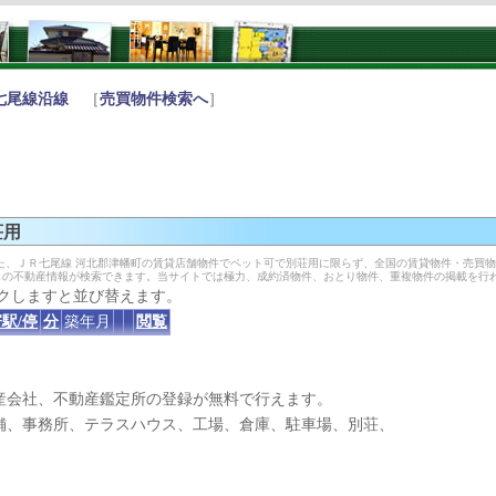
七尾線沿線
［
売買物件検索へ
］
荘用
た、ＪＲ七尾線 河北郡津幡町の賃貸店舗物件でペット可で別荘用に限らず、全国の賃貸物件・売買
しの不動産情報が検索できます。当サイトでは極力、成約済物件、おとり物件、重複物件の掲載を行
クしますと並び替えます。
駅/停
分
築年月
閲覧
産会社、不動産鑑定所の登録が無料で行えます。
、事務所、テラスハウス、工場、倉庫、駐車場、別荘、