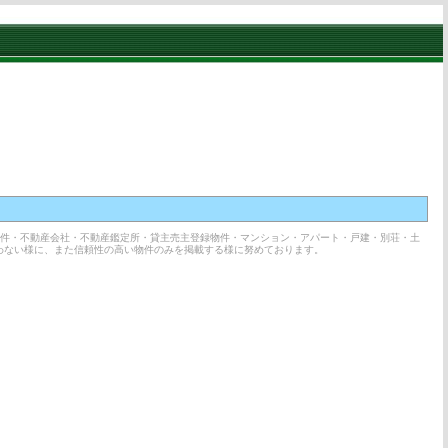
物件・不動産会社・不動産鑑定所・貸主売主登録物件・マンション・アパート・戸建・別荘・土
わない様に、また信頼性の高い物件のみを掲載する様に努めております。