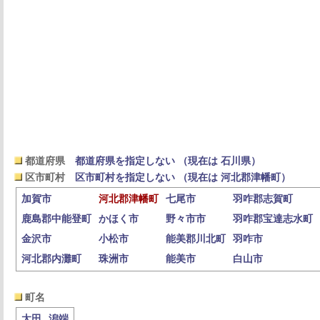
都道府県
都道府県を指定しない （現在は 石川県）
区市町村
区市町村を指定しない （現在は 河北郡津幡町）
加賀市
河北郡津幡町
七尾市
羽咋郡志賀町
鹿島郡中能登町
かほく市
野々市市
羽咋郡宝達志水町
金沢市
小松市
能美郡川北町
羽咋市
河北郡内灘町
珠洲市
能美市
白山市
町名
太田
潟端