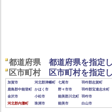
都道府県
都道府県を指定し
区市町村
区市町村を指定し
加賀市
河北郡津幡町
七尾市
羽咋郡志賀町
鹿島郡中能登町
かほく市
野々市市
羽咋郡宝達志水町
金沢市
小松市
能美郡川北町
羽咋市
河北郡内灘町
珠洲市
能美市
白山市