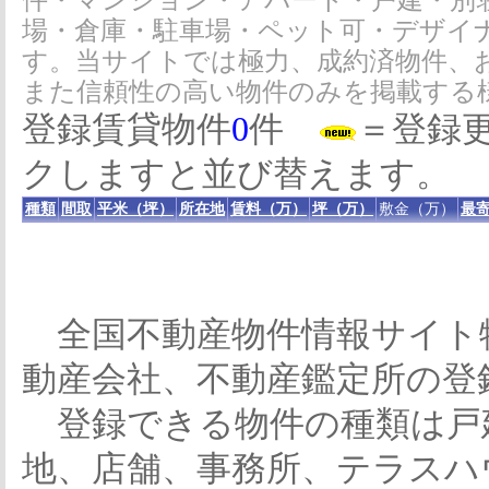
件・マンション・アパート・戸建・別
場・倉庫・駐車場・ペット可・デザイ
す。当サイトでは極力、成約済物件、
また信頼性の高い物件のみを掲載する
登録賃貸物件
0
件
＝登録
クしますと並び替えます。
種類
間取
平米（坪）
所在地
賃料（万）
坪（万）
敷金（万）
最寄
全国不動産物件情報サイト
動産会社、不動産鑑定所の登
登録できる物件の種類は戸
地、店舗、事務所、テラスハ