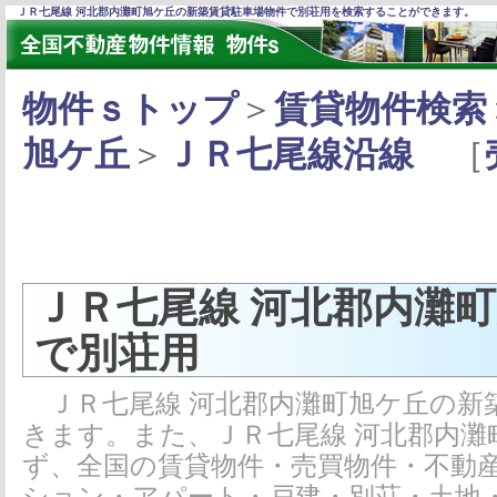
ＪＲ七尾線 河北郡内灘町旭ケ丘の新築賃貸駐車場物件で別荘用を検索することができます。
物件ｓトップ
＞
賃貸物件検索
旭ケ丘
＞
ＪＲ七尾線沿線
［
ＪＲ七尾線 河北郡内灘
で別荘用
ＪＲ七尾線 河北郡内灘町旭ケ丘の新
きます。また、ＪＲ七尾線 河北郡内
ず、全国の賃貸物件・売買物件・不動