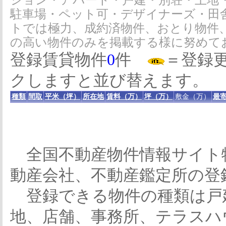
ション・アパート・戸建・別荘・土地
駐車場・ペット可・デザイナーズ・田
トでは極力、成約済物件、おとり物件
の高い物件のみを掲載する様に努めて
登録賃貸物件
0
件
＝登録
クしますと並び替えます。
種類
間取
平米（坪）
所在地
賃料（万）
坪（万）
敷金（万）
最寄
全国不動産物件情報サイト
動産会社、不動産鑑定所の登
登録できる物件の種類は戸
地、店舗、事務所、テラスハ