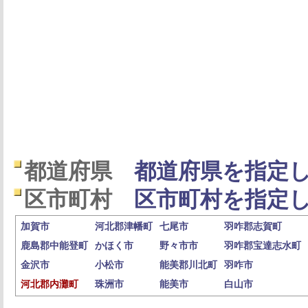
都道府県
都道府県を指定し
区市町村
区市町村を指定し
加賀市
河北郡津幡町
七尾市
羽咋郡志賀町
鹿島郡中能登町
かほく市
野々市市
羽咋郡宝達志水町
金沢市
小松市
能美郡川北町
羽咋市
河北郡内灘町
珠洲市
能美市
白山市