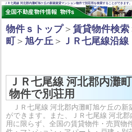
ＪＲ七尾線 河北郡内灘町旭ケ丘の新築賃貸マンション物件で別荘用を検索することができます。
物件ｓトップ
＞
賃貸物件検索
町
＞
旭ケ丘
＞
ＪＲ七尾線沿線
ＪＲ七尾線 河北郡内灘
物件で別荘用
ＪＲ七尾線 河北郡内灘町旭ケ丘の新
ができます。また、ＪＲ七尾線 河北
用に限らず、全国の賃貸物件・売買物