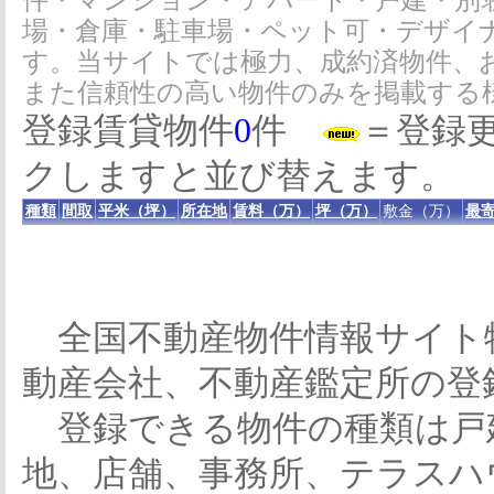
件・マンション・アパート・戸建・別
場・倉庫・駐車場・ペット可・デザイ
す。当サイトでは極力、成約済物件、
また信頼性の高い物件のみを掲載する
登録賃貸物件
0
件
＝登録
クしますと並び替えます。
種類
間取
平米（坪）
所在地
賃料（万）
坪（万）
敷金（万）
最寄
全国不動産物件情報サイト
動産会社、不動産鑑定所の登
登録できる物件の種類は戸
地、店舗、事務所、テラスハ