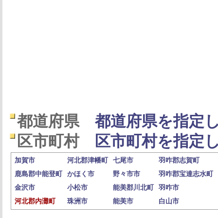
都道府県
都道府県を指定し
区市町村
区市町村を指定し
加賀市
河北郡津幡町
七尾市
羽咋郡志賀町
鹿島郡中能登町
かほく市
野々市市
羽咋郡宝達志水町
金沢市
小松市
能美郡川北町
羽咋市
河北郡内灘町
珠洲市
能美市
白山市