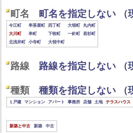
町名
町名を指定しない （
今江町
串茶屋町
四丁町
大領町
丸内町
大川町
串町
下牧町
一針町
若杉町
北浅井町
小寺町
大領中町
路線
路線を指定しない （
種類
種類を指定しない （
１戸建
マンション
アパート
事務所
店舗
土地
テラスハウス
新築と中古
新築
中古