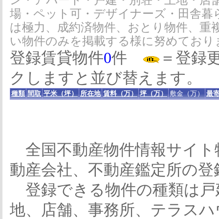
ン・アパート・戸建・別荘・土地・店
場・ペット可・デザイナーズ・田舎暮
は極力、成約済物件、おとり物件、重
い物件のみを掲載する様に努めており
登録賃貸物件
0
件
＝登録
クしますと並び替えます。
種類
間取
平米（坪）
所在地
賃料（万）
坪（万）
敷金（万）
最寄
全国不動産物件情報サイト
動産会社、不動産鑑定所の登
登録できる物件の種類は戸
地、店舗、事務所、テラスハ