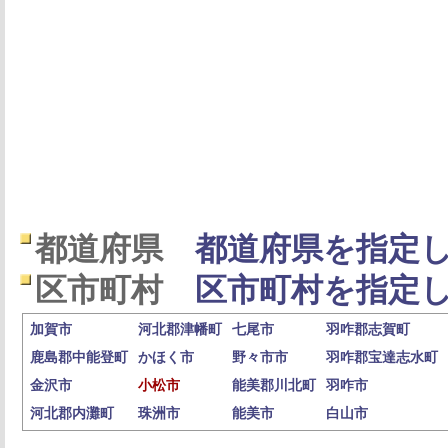
都道府県
都道府県を指定し
区市町村
区市町村を指定し
加賀市
河北郡津幡町
七尾市
羽咋郡志賀町
鹿島郡中能登町
かほく市
野々市市
羽咋郡宝達志水町
金沢市
小松市
能美郡川北町
羽咋市
河北郡内灘町
珠洲市
能美市
白山市