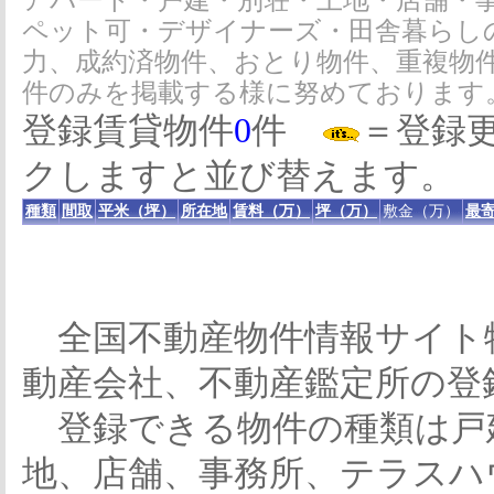
アパート・戸建・別荘・土地・店舗・
ペット可・デザイナーズ・田舎暮らし
力、成約済物件、おとり物件、重複物
件のみを掲載する様に努めております
登録賃貸物件
0
件
＝登録
クしますと並び替えます。
種類
間取
平米（坪）
所在地
賃料（万）
坪（万）
敷金（万）
最寄
全国不動産物件情報サイト
動産会社、不動産鑑定所の登
登録できる物件の種類は戸
地、店舗、事務所、テラスハ