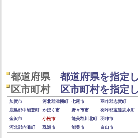
都道府県
都道府県を指定し
区市町村
区市町村を指定し
加賀市
河北郡津幡町
七尾市
羽咋郡志賀町
鹿島郡中能登町
かほく市
野々市市
羽咋郡宝達志水町
金沢市
小松市
能美郡川北町
羽咋市
河北郡内灘町
珠洲市
能美市
白山市