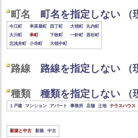
町名
町名を指定しない （
今江町
串茶屋町
四丁町
大領町
丸内町
大川町
串町
下牧町
一針町
若杉町
北浅井町
小寺町
大領中町
路線
路線を指定しない （
種類
種類を指定しない （
１戸建
マンション
アパート
事務所
店舗
土地
テラスハウス
新築と中古
新築
中古