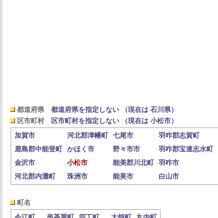
都道府県
都道府県を指定しない （現在は 石川県）
区市町村
区市町村を指定しない （現在は 小松市）
加賀市
河北郡津幡町
七尾市
羽咋郡志賀町
鹿島郡中能登町
かほく市
野々市市
羽咋郡宝達志水町
金沢市
小松市
能美郡川北町
羽咋市
河北郡内灘町
珠洲市
能美市
白山市
町名
今江町
串茶屋町
四丁町
大領町
丸内町