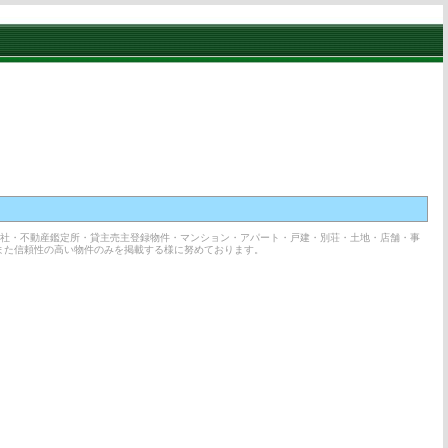
会社・不動産鑑定所・貸主売主登録物件・マンション・アパート・戸建・別荘・土地・店舗・事
また信頼性の高い物件のみを掲載する様に努めております。