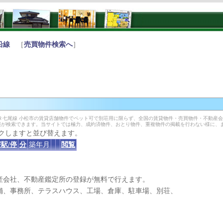
沿線
［
売買物件検索へ
］
Ｒ七尾線 小松市の賃貸店舗物件でペット可で別荘用に限らず、全国の賃貸物件・売買物件・不動産
報が検索できます。当サイトでは極力、成約済物件、おとり物件、重複物件の掲載を行わない様に、
クしますと並び替えます。
駅/停
分
築年月
閲覧
産会社、不動産鑑定所の登録が無料で行えます。
、事務所、テラスハウス、工場、倉庫、駐車場、別荘、