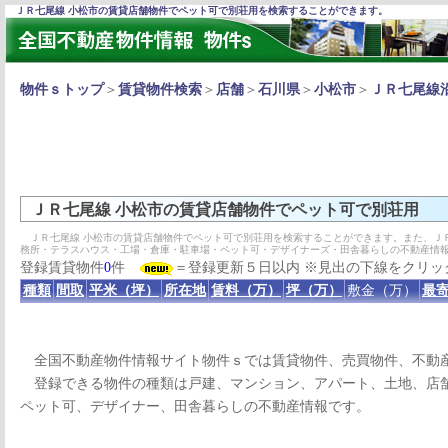
ＪＲ七尾線 小松市の賃貸店舗物件でペット可で別荘用を検索することができます。
物件ｓトップ
＞
賃貸物件検索
＞
店舗
＞
石川県
＞
小松市
＞
ＪＲ七尾線
ＪＲ七尾線 小松市の賃貸店舗物件でペット可で別荘用
ＪＲ七尾線 小松市の賃貸店舗物件でペット可で別荘用を検索することができます。また、Ｊ
務所・テラスハウス・工場・倉庫・駐車場・ペット可・デザイナーズ・田舎暮らしの不動産情
登録賃貸物件
0
件
＝登録更新５日以内 ※見出の下線をクリッ
種類
間取
平米（坪）
所在地
賃料（万）
坪（万）
敷金（万）
最寄
全国不動産物件情報サイト物件ｓでは賃貸物件、売買物件、不動
登録できる物件の種類は戸建、マンション、アパート、土地、店舗
ペット可、デザイナー、田舎暮らしの不動産情報です。