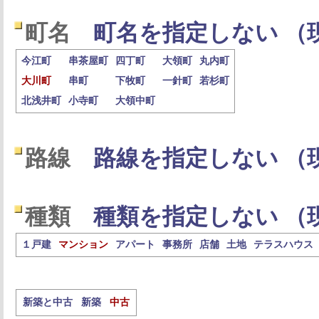
町名
町名を指定しない （
今江町
串茶屋町
四丁町
大領町
丸内町
大川町
串町
下牧町
一針町
若杉町
北浅井町
小寺町
大領中町
路線
路線を指定しない （
種類
種類を指定しない （
１戸建
マンション
アパート
事務所
店舗
土地
テラスハウス
新築と中古
新築
中古