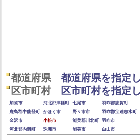
都道府県
都道府県を指定し
区市町村
区市町村を指定し
加賀市
河北郡津幡町
七尾市
羽咋郡志賀町
鹿島郡中能登町
かほく市
野々市市
羽咋郡宝達志水町
金沢市
小松市
能美郡川北町
羽咋市
河北郡内灘町
珠洲市
能美市
白山市