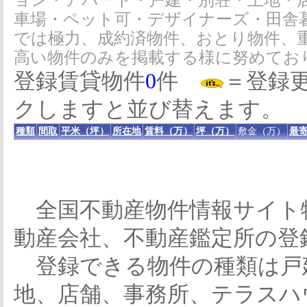
ョン・アパート・戸建・別荘・土地・
車場・ペット可・デザイナーズ・田舎
では極力、成約済物件、おとり物件、
高い物件のみを掲載する様に努めてお
登録賃貸物件
0
件
＝登録
クしますと並び替えます。
種類
間取
平米（坪）
所在地
賃料（万）
坪（万）
敷金（万）
最寄
全国不動産物件情報サイト
動産会社、不動産鑑定所の登
登録できる物件の種類は戸
地、店舗、事務所、テラスハ