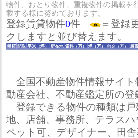
物件、おとり物件、重複物件の掲載を
載する様に努めております。
登録賃貸物件
0
件
＝登録
クしますと並び替えます。
種類
間取
平米（坪）
所在地
賃料（万）
坪（万）
敷金（万）
最寄
全国不動産物件情報サイト
動産会社、不動産鑑定所の登
登録できる物件の種類は戸
地、店舗、事務所、テラスハ
ペット可、デザイナー、田舎