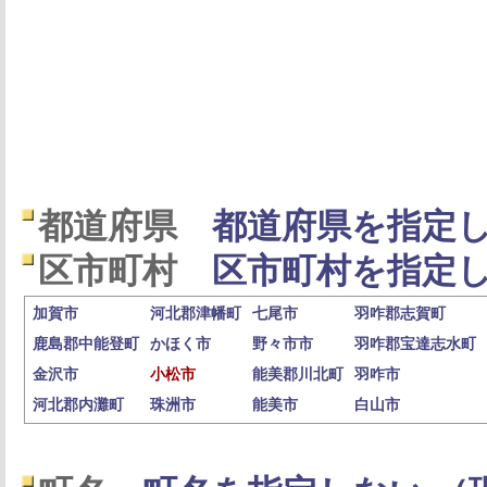
都道府県
都道府県を指定し
区市町村
区市町村を指定し
加賀市
河北郡津幡町
七尾市
羽咋郡志賀町
鹿島郡中能登町
かほく市
野々市市
羽咋郡宝達志水町
金沢市
小松市
能美郡川北町
羽咋市
河北郡内灘町
珠洲市
能美市
白山市