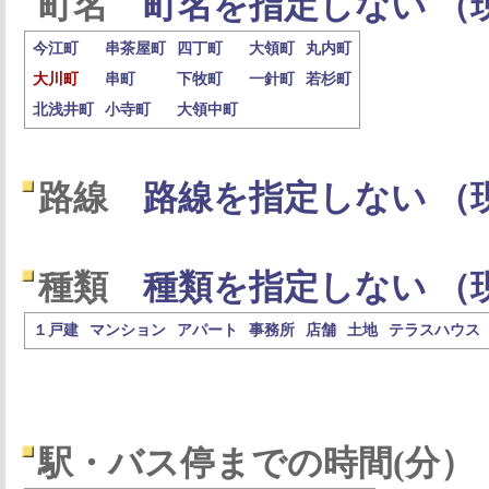
町名
町名を指定しない （
今江町
串茶屋町
四丁町
大領町
丸内町
大川町
串町
下牧町
一針町
若杉町
北浅井町
小寺町
大領中町
路線
路線を指定しない （
種類
種類を指定しない （
１戸建
マンション
アパート
事務所
店舗
土地
テラスハウス
駅・バス停までの時間(分）