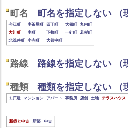
町名
町名を指定しない （
今江町
串茶屋町
四丁町
大領町
丸内町
大川町
串町
下牧町
一針町
若杉町
北浅井町
小寺町
大領中町
路線
路線を指定しない （
種類
種類を指定しない （
１戸建
マンション
アパート
事務所
店舗
土地
テラスハウス
新築と中古
新築
中古