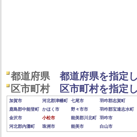
都道府県
都道府県を指定し
区市町村
区市町村を指定し
加賀市
河北郡津幡町
七尾市
羽咋郡志賀町
鹿島郡中能登町
かほく市
野々市市
羽咋郡宝達志水町
金沢市
小松市
能美郡川北町
羽咋市
河北郡内灘町
珠洲市
能美市
白山市