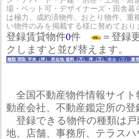
ン・アパート・戸建・別荘・土地・店
場・ペット可・デザイナーズ・田舎暮
は極力、成約済物件、おとり物件、重
い物件のみを掲載する様に努めており
登録賃貸物件
0
件
＝登録
クしますと並び替えます。
種類
間取
平米（坪）
所在地
賃料（万）
坪（万）
敷金（万）
最寄
全国不動産物件情報サイト
動産会社、不動産鑑定所の登
登録できる物件の種類は戸
地、店舗、事務所、テラスハ