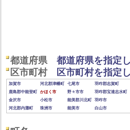
都道府県
都道府県を指定し
区市町村
区市町村を指定し
加賀市
河北郡津幡町
七尾市
羽咋郡志賀町
鹿島郡中能登町
かほく市
野々市市
羽咋郡宝達志水町
金沢市
小松市
能美郡川北町
羽咋市
河北郡内灘町
珠洲市
能美市
白山市