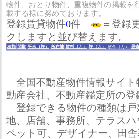
物件、おとり物件、重複物件の掲載を
載する様に努めております。
登録賃貸物件
0
件
＝登録
クしますと並び替えます。
種類
間取
平米（坪）
所在地
賃料（万）
坪（万）
敷金（万）
最寄
全国不動産物件情報サイト
動産会社、不動産鑑定所の登
登録できる物件の種類は戸
地、店舗、事務所、テラスハ
ペット可、デザイナー、田舎