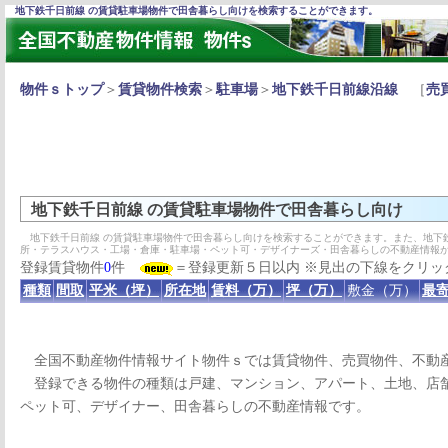
地下鉄千日前線 の賃貸駐車場物件で田舎暮らし向けを検索することができます。
物件ｓトップ
＞
賃貸物件検索
＞
駐車場
＞
地下鉄千日前線沿線
［
売
地下鉄千日前線 の賃貸駐車場物件で田舎暮らし向け
地下鉄千日前線 の賃貸駐車場物件で田舎暮らし向けを検索することができます。また、地下
所・テラスハウス・工場・倉庫・駐車場・ペット可・デザイナーズ・田舎暮らしの不動産情報
登録賃貸物件
0
件
＝登録更新５日以内 ※見出の下線をクリッ
種類
間取
平米（坪）
所在地
賃料（万）
坪（万）
敷金（万）
最寄
全国不動産物件情報サイト物件ｓでは賃貸物件、売買物件、不動
登録できる物件の種類は戸建、マンション、アパート、土地、店舗
ペット可、デザイナー、田舎暮らしの不動産情報です。