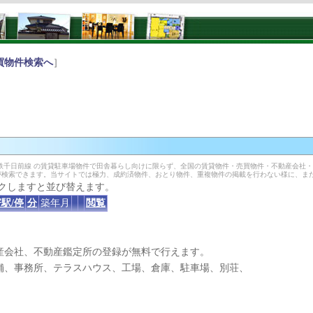
買物件検索へ
］
鉄千日前線 の賃貸駐車場物件で田舎暮らし向けに限らず、全国の賃貸物件・売買物件・不動産会社
が検索できます。当サイトでは極力、成約済物件、おとり物件、重複物件の掲載を行わない様に、ま
クしますと並び替えます。
駅/停
分
築年月
閲覧
産会社、不動産鑑定所の登録が無料で行えます。
、事務所、テラスハウス、工場、倉庫、駐車場、別荘、