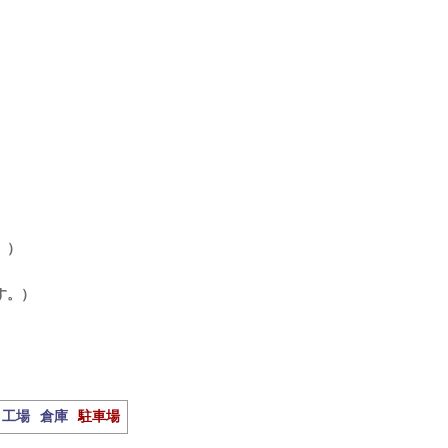
。）
す。）
工場
倉庫
駐車場