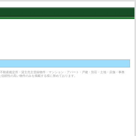
・不動産鑑定所・貸主売主登録物件・マンション・アパート・戸建・別荘・土地・店舗・事務
た信頼性の高い物件のみを掲載する様に努めております。