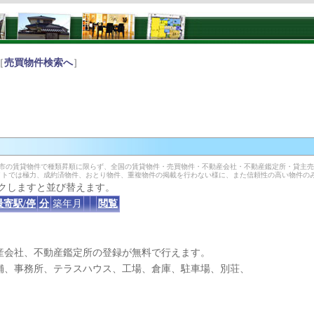
［
売買物件検索へ
］
野市の賃貸物件で種類昇順に限らず、全国の賃貸物件・売買物件・不動産会社・不動産鑑定所・貸主
イトでは極力、成約済物件、おとり物件、重複物件の掲載を行わない様に、また信頼性の高い物件の
クしますと並び替えます。
最寄駅/停
分
築年月
閲覧
産会社、不動産鑑定所の登録が無料で行えます。
、事務所、テラスハウス、工場、倉庫、駐車場、別荘、