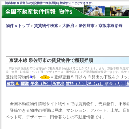
京阪本線 泉佐野市の賃貸物件で種類昇順を検索することができます。
物件ｓトップ
＞
賃貸物件検索
＞
大阪府
＞
泉佐野市
＞
京阪本線沿線
京阪本線 泉佐野市の賃貸物件で種類昇順
京阪本線 泉佐野市の賃貸物件で種類昇順を検索することができます。また、京阪本線 泉佐
場・倉庫・駐車場・ペット可・デザイナーズ・田舎暮らしの不動産情報が検索できます。当サ
登録賃貸物件
0
件
＝登録更新５日以内 ※見出の下線をクリッ
種類
間取
平米（坪）
所在地
賃料（万）
坪（万）
敷金（万）
全国不動産物件情報サイト物件ｓでは賃貸物件、売買物件、不動
登録できる物件の種類は戸建、マンション、アパート、土地、店舗
ペット可、デザイナー、田舎暮らしの不動産情報です。