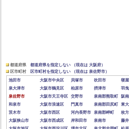
都道府県
都道府県を指定しない （現在は 大阪府）
区市町村
区市町村を指定しない （現在は 泉佐野市）
池田市
大阪市中央区
貝塚市
吹田市
寝屋
泉大津市
大阪市鶴見区
柏原市
摂津市
羽曳
泉佐野市
大阪市天王寺区
交野市
泉南郡熊取町
阪南
和泉市
大阪市浪速区
門真市
泉南郡田尻町
東大
茨木市
大阪市西区
河内長野市
泉南郡岬町
枚方
大阪狭山市
大阪市西成区
岸和田市
泉南市
藤井
大阪市旭区
大阪市西淀川区
堺市北区
泉北郡忠岡町
松原