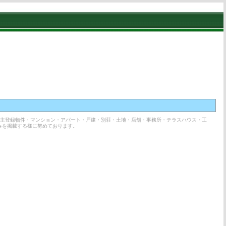
売主登録物件・マンション・アパート・戸建・別荘・土地・店舗・事務所・テラスハウス・工
みを掲載する様に努めております。