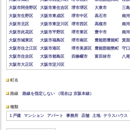
大阪市阿倍野区
大阪市東住吉区
堺市堺区
大東市
三島
大阪市生野区
大阪市東成区
堺市中区
高石市
南河
大阪市北区
大阪市東淀川区
堺市西区
高槻市
南河
大阪市此花区
大阪市平野区
堺市東区
豊中市
南河
大阪市城東区
大阪市福島区
堺市南区
豊能郡豊能町
箕面
大阪市住之江区
大阪市港区
堺市美原区
豊能郡能勢町
守口
大阪市住吉区
大阪市都島区
四條畷市
富田林市
八尾
大阪市大正区
大阪市淀川区
町名
路線
路線を指定しない （現在は 京阪本線）
種類
１戸建
マンション
アパート
事務所
店舗
土地
テラスハウス