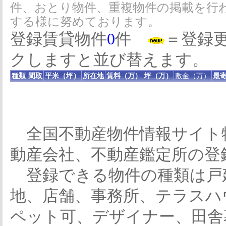
件、おとり物件、重複物件の掲載を行
する様に努めております。
登録賃貸物件
0
件
＝登録
クしますと並び替えます。
種類
間取
平米（坪）
所在地
賃料（万）
坪（万）
敷金（万）
最寄
全国不動産物件情報サイト
動産会社、不動産鑑定所の登
登録できる物件の種類は戸
地、店舗、事務所、テラスハ
ペット可、デザイナー、田舎