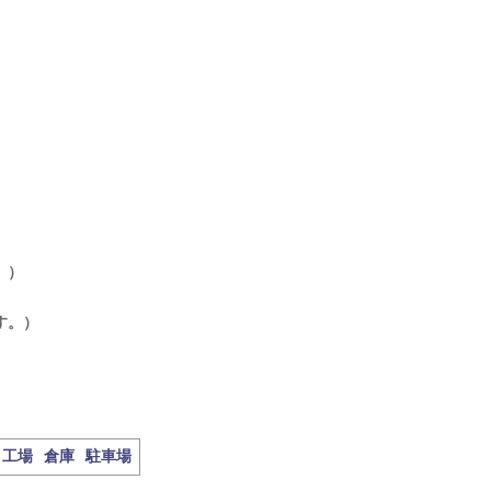
。）
す。）
工場
倉庫
駐車場