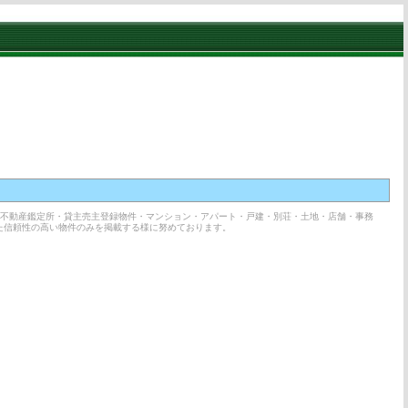
・不動産鑑定所・貸主売主登録物件・マンション・アパート・戸建・別荘・土地・店舗・事務
た信頼性の高い物件のみを掲載する様に努めております。