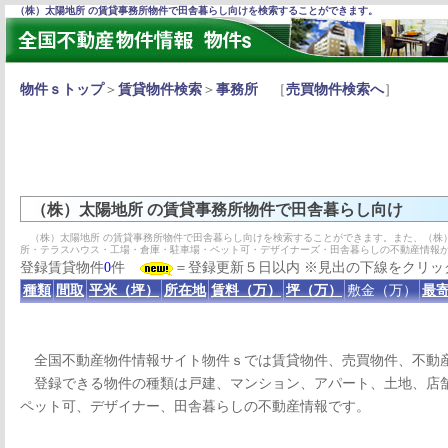
（株）太陽地所 の賃貸事務所物件で田舎暮らし向けを検索することができます。
物件ｓトップ
＞
賃貸物件検索
＞
事務所
［
売買物件検索へ
］
（株）太陽地所 の賃貸事務所物件で田舎暮らし向け
（株）太陽地所 の賃貸事務所物件で田舎暮らし向けを検索することができます。また、（株
所・テラスハウス・工場・倉庫・駐車場・ペット可・デザイナーズ・田舎暮らしの不動産情報
登録賃貸物件
0
件
＝登録更新５日以内 ※見出の下線をクリッ
種類
間取
平米（坪）
所在地
賃料（万）
坪（万）
敷金（万）
最寄
全国不動産物件情報サイト物件ｓでは賃貸物件、売買物件、不動
登録できる物件の種類は戸建、マンション、アパート、土地、店舗
ペット可、デザイナー、田舎暮らしの不動産情報です。