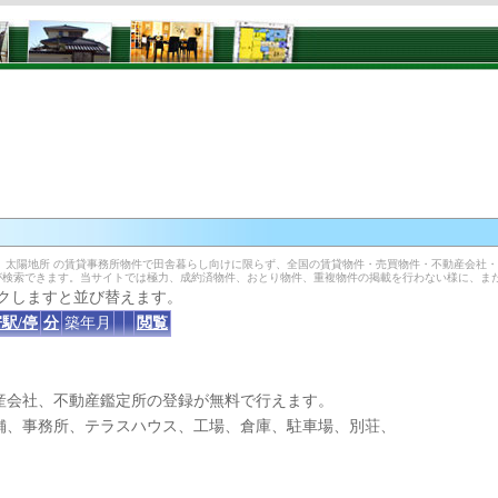
）太陽地所 の賃貸事務所物件で田舎暮らし向けに限らず、全国の賃貸物件・売買物件・不動産会社
が検索できます。当サイトでは極力、成約済物件、おとり物件、重複物件の掲載を行わない様に、ま
クしますと並び替えます。
駅/停
分
築年月
閲覧
産会社、不動産鑑定所の登録が無料で行えます。
、事務所、テラスハウス、工場、倉庫、駐車場、別荘、