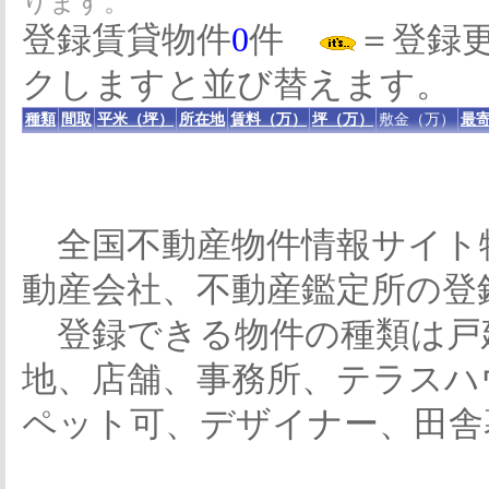
ります。
登録賃貸物件
0
件
＝登録
クしますと並び替えます。
種類
間取
平米（坪）
所在地
賃料（万）
坪（万）
敷金（万）
最寄
全国不動産物件情報サイト
動産会社、不動産鑑定所の登
登録できる物件の種類は戸
地、店舗、事務所、テラスハ
ペット可、デザイナー、田舎