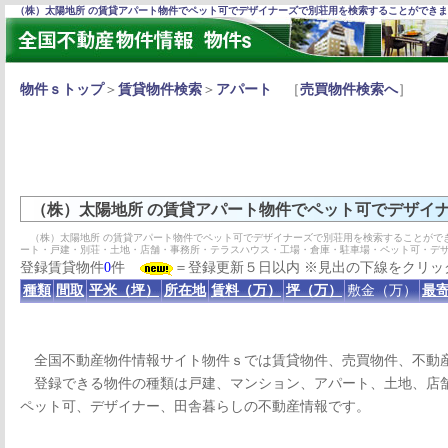
（株）太陽地所 の賃貸アパート物件でペット可でデザイナーズで別荘用を検索することができ
物件ｓトップ
＞
賃貸物件検索
＞
アパート
［
売買物件検索へ
］
（株）太陽地所 の賃貸アパート物件でペット可でデザイ
（株）太陽地所 の賃貸アパート物件でペット可でデザイナーズで別荘用を検索することがで
ート・戸建・別荘・土地・店舗・事務所・テラスハウス・工場・倉庫・駐車場・ペット可・デ
登録賃貸物件
0
件
＝登録更新５日以内 ※見出の下線をクリッ
種類
間取
平米（坪）
所在地
賃料（万）
坪（万）
敷金（万）
最寄
全国不動産物件情報サイト物件ｓでは賃貸物件、売買物件、不動
登録できる物件の種類は戸建、マンション、アパート、土地、店舗
ペット可、デザイナー、田舎暮らしの不動産情報です。