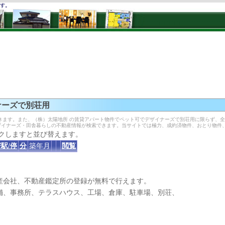
ます。
ナーズで別荘用
きます。また、（株）太陽地所 の賃貸アパート物件でペット可でデザイナーズで別荘用に限らず、
ザイナーズ・田舎暮らしの不動産情報が検索できます。当サイトでは極力、成約済物件、おとり物件
クしますと並び替えます。
駅/停
分
築年月
閲覧
産会社、不動産鑑定所の登録が無料で行えます。
、事務所、テラスハウス、工場、倉庫、駐車場、別荘、