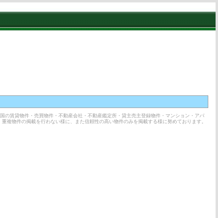
全国の賃貸物件・売買物件・不動産会社・不動産鑑定所・貸主売主登録物件・マンション・アパ
、重複物件の掲載を行わない様に、また信頼性の高い物件のみを掲載する様に努めております。