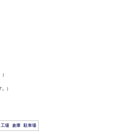
。）
す。）
工場
倉庫
駐車場