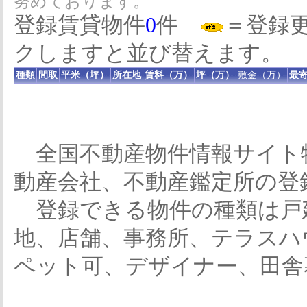
努めております。
登録賃貸物件
0
件
＝登録
クしますと並び替えます。
種類
間取
平米（坪）
所在地
賃料（万）
坪（万）
敷金（万）
最寄
全国不動産物件情報サイト
動産会社、不動産鑑定所の登
登録できる物件の種類は戸
地、店舗、事務所、テラスハ
ペット可、デザイナー、田舎