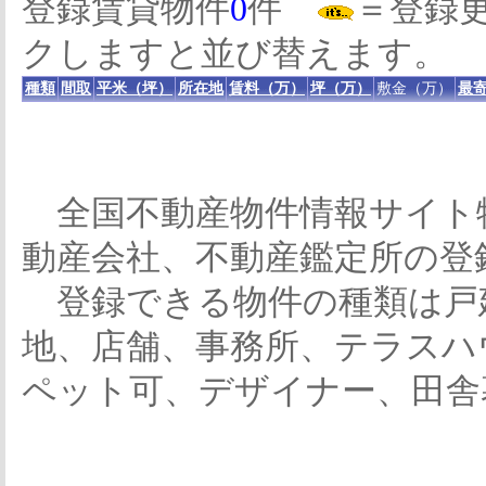
登録賃貸物件
0
件
＝登録
クしますと並び替えます。
種類
間取
平米（坪）
所在地
賃料（万）
坪（万）
敷金（万）
最寄
全国不動産物件情報サイト
動産会社、不動産鑑定所の登
登録できる物件の種類は戸
地、店舗、事務所、テラスハ
ペット可、デザイナー、田舎