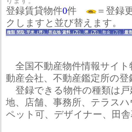
ります。
登録賃貸物件
0
件
＝登録
クしますと並び替えます。
種類
間取
平米（坪）
所在地
賃料（万）
坪（万）
敷金（万）
最寄
全国不動産物件情報サイト
動産会社、不動産鑑定所の登
登録できる物件の種類は戸
地、店舗、事務所、テラスハ
ペット可、デザイナー、田舎