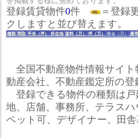
を掲載する様に努めております。
登録賃貸物件
0
件
＝登録
クしますと並び替えます。
種類
間取
平米（坪）
所在地
賃料（万）
坪（万）
敷金（万）
最寄
全国不動産物件情報サイト
動産会社、不動産鑑定所の登
登録できる物件の種類は戸
地、店舗、事務所、テラスハ
ペット可、デザイナー、田舎