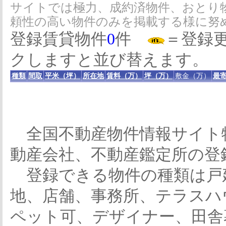
サイトでは極力、成約済物件、おとり
頼性の高い物件のみを掲載する様に努
登録賃貸物件
0
件
＝登録
クしますと並び替えます。
種類
間取
平米（坪）
所在地
賃料（万）
坪（万）
敷金（万）
最寄
全国不動産物件情報サイト
動産会社、不動産鑑定所の登
登録できる物件の種類は戸
地、店舗、事務所、テラスハ
ペット可、デザイナー、田舎