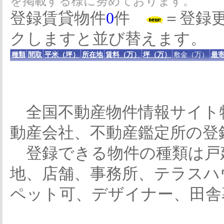
を掲載する様に努めております。
登録賃貸物件
0
件
＝登録
クしますと並び替えます。
種類
間取
平米（坪）
所在地
賃料（万）
坪（万）
敷金（万）
最寄
全国不動産物件情報サイト
動産会社、不動産鑑定所の登
登録できる物件の種類は戸
地、店舗、事務所、テラスハ
ペット可、デザイナー、田舎