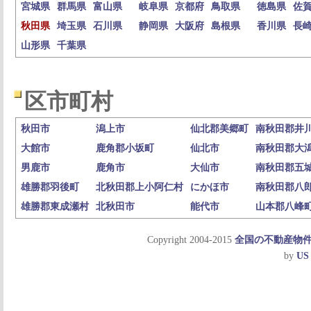
宮城県
群馬県
富山県
岐阜県
京都府
鳥取県
徳島県
佐
秋田県
埼玉県
石川県
静岡県
大阪府
島根県
香川県
長
山形県
千葉県
区市町村
秋田市
潟上市
仙北郡美郷町
南秋田郡井
大館市
鹿角郡小坂町
仙北市
南秋田郡大
男鹿市
鹿角市
大仙市
南秋田郡五
雄勝郡羽後町
北秋田郡上小阿仁村
にかほ市
南秋田郡八
雄勝郡東成瀬村
北秋田市
能代市
山本郡八峰
Copyright 2004-2015
全国の不動産物
by
US