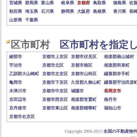
宮城県
群馬県
富山県
岐阜県
京都府
鳥取県
徳島県
佐
秋田県
埼玉県
石川県
静岡県
大阪府
島根県
香川県
長
山形県
千葉県
区市町村
区市町村を指定し
綾部市
京都市上京区
京都市伏見区
相楽郡南山城村
宇治市
京都市北区
京都市南区
相楽郡和束町
乙訓郡大山崎町
京都市左京区
京都市山科区
綴喜郡井手町
亀岡市
京都市下京区
久世郡久御山町
綴喜郡宇治田原
木津川市
京都市中京区
城陽市
長岡京市
京田辺市
京都市西京区
相楽郡笠置町
南丹市
京丹後市
京都市東山区
相楽郡精華町
福知山市
京都市右京区
Copyright 2004-2015
全国の不動産物