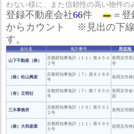
わない様に、また信頼性の高い物件の
登録不動産会社
66
件
＝登
からカウント ※見出の下
す。
会社名
免許番号
所在地
京都府知事免許（１１）第４５４
長岡京市長
山下不動産（株）
２号
寺
京都府知事免許（７）第８１８６
（株）松山興産
長岡京市神
号
京都府知事免許（７）第７６５０
長岡京市金
（有）立明社
号
原
京都府知事免許（１０）第５５１
三木事務所
長岡京市開
２号
京都府知事免許（１１）第４９５
（株）大和産業
長岡京市神
０号