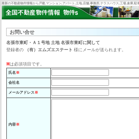
最新の不動産物件情報から戸建,マンション,アパート,土地,店舗,事務所,テラスハウス,工場,倉庫,
お問い合せ
名張市東町・Ａ１号地 土地 名張市東町に関して
登録者の
（有）エムズエステート
様にメールが送られます。
※
は必須項目です。
氏名
※
会社名
メールアドレス
※
内容
※